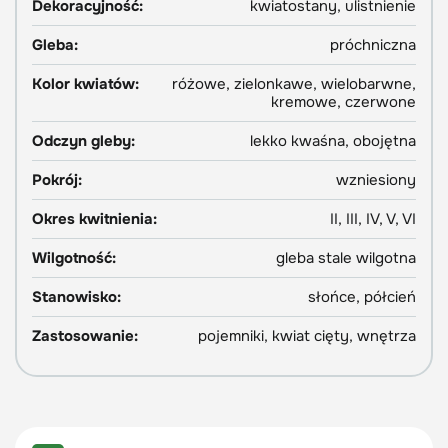
Dekoracyjność:
kwiatostany, ulistnienie
Gleba:
próchniczna
Kolor kwiatów:
różowe, zielonkawe, wielobarwne,
kremowe, czerwone
Odczyn gleby:
lekko kwaśna, obojętna
Pokrój:
wzniesiony
Okres kwitnienia:
II, III, IV, V, VI
Wilgotność:
gleba stale wilgotna
Stanowisko:
słońce, półcień
Zastosowanie:
pojemniki, kwiat cięty, wnętrza