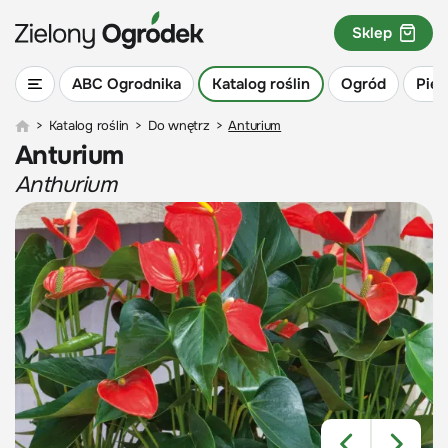
Sklep
ABC Ogrodnika
Katalog roślin
Ogród
Piel
>
Katalog roślin
>
Do wnętrz
>
Anturium
Anturium
Anthurium