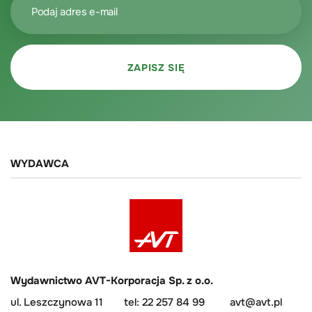
WYDAWCA
Wydawnictwo AVT-Korporacja Sp. z o.o.
ul. Leszczynowa 11
tel: 22 257 84 99
avt@avt.pl