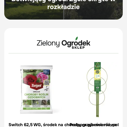
rozkładzie
Switch 62,5 WG, środek na choroby grzybowe róż, pelargon
Podpora pierścieniowa do r