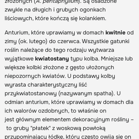
złożonych (
A. pentaphyllum
). Są osadzone
zwykle na długich i grubych ogonkach
liściowych, które kończą się kolankiem.
Anturium, które uprawiamy w domach
kwitnie
od
zimy (ok. lutego) do czerwca. Wszystkie gatunki
roślin należące do tego rodzaju wytwarza
wyjątkowe
kwiatostany
typu kolba. Mniejsze lub
większe kolbki złożone z gęsto ułożonych
niepozornych kwiatów. U podstawy kolby
wyrasta charakterystyczny liść
przykwiatostanowy (nazywanym spatha). U
odmian anturium, które uprawiamy w domach dla
ich walorów ozdobnych, to właśnie on
jest głównym elementem dekoracyjnym rośliny –
to gruby "płatek" z woskową powłoką
przypominający łódkę, który często owija się on