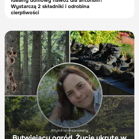
Idealny domowy nawóz dla anturium?
Wystarczą 2 składniki i odrobina
cierpliwości
Artykuł sponsorowany
Butwiejący ogród. Życie ukryte w