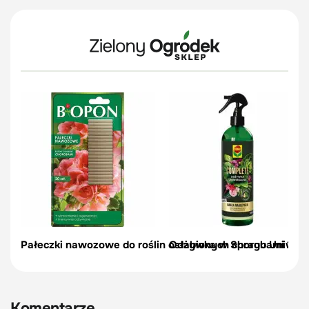
Pałeczki nawozowe do roślin osłabionych chorobami 20 s
Odżywka w Sprayu Uniwers
Komentarze