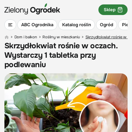
Sklep
ABC Ogrodnika
Katalog roślin
Ogród
Piel
>
Dom i balkon
>
Rośliny w mieszkaniu
>
Skrzydłokwiat rośnie w oc
Skrzydłokwiat rośnie w oczach.
Wystarczy 1 tabletka przy
podlewaniu