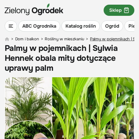
Sklep
ABC Ogrodnika
Katalog roślin
Ogród
Piel
>
Dom i balkon
>
Rośliny w mieszkaniu
>
Palmy w pojemnikach | Sy
Palmy w pojemnikach | Sylwia
Hennek obala mity dotyczące
uprawy palm