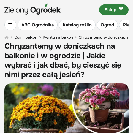
Sklep
ABC Ogrodnika
Katalog roślin
Ogród
Piel
>
Dom i balkon
>
Kwiaty na balkon
>
Chryzantemy w doniczkach na ba
Chryzantemy w doniczkach na
balkonie i w ogrodzie | Jakie
wybrać i jak dbać, by cieszyć się
nimi przez całą jesień?