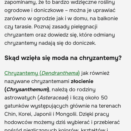
zapominamy, że to bardzo wdzięczne rośliny
ogrodowe i doniczkowe – można je uprawiać
zarówno w ogrodzie jak i w domu, na balkonie
czy tarasie. Poznaj zasady pielęgnacji
chryzantem oraz dowiedz się, które odmiany
chryzantemy nadają się do doniczek.
Skąd wzięła się moda na chryzantemy?
Chryzantemy (
Dendranthema
)
jak również
nazywane chryzantemami
złocienie
(
Chrysanthemum
)
, należą do rodziny
astrowatych (
Asteraceae
) i liczą około 50
gatunków występujących głównie na terenach
Chin, Korei, Japonii i Mongolii. Dzięki pracy
hodowców możemy dziś wybierać i przebierać
pośród niezliczonych kolorów, kształtów i