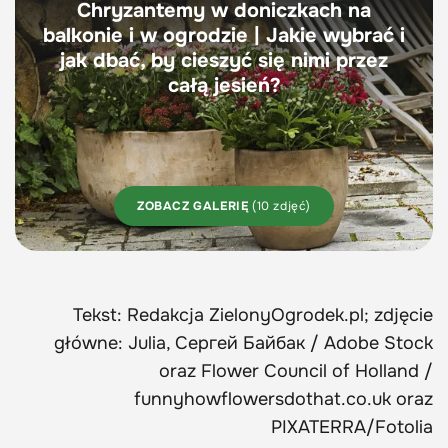
Chryzantemy w doniczkach na
balkonie i w ogrodzie | Jakie wybrać i
jak dbać, by cieszyć się nimi przez
całą jesień?
ZOBACZ GALERIĘ
(10 zdjęć)
Tekst: Redakcja ZielonyOgrodek.pl; zdjęcie
główne: Julia, Сергей Байбак / Adobe Stock
oraz Flower Council of Holland /
funnyhowflowersdothat.co.uk oraz
PIXATERRA/Fotolia