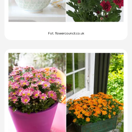
Fot. flowercouncil.co.uk