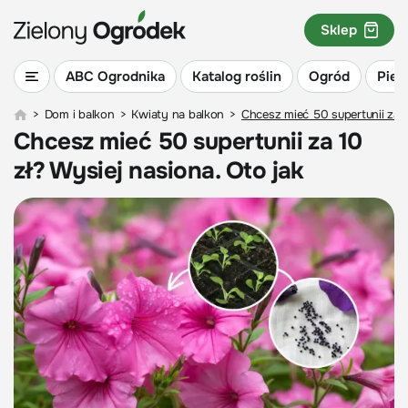
Sklep
ABC Ogrodnika
Katalog roślin
Ogród
Piel
>
Dom i balkon
>
Kwiaty na balkon
>
Chcesz mieć 50 supertunii za 1
Chcesz mieć 50 supertunii za 10
zł? Wysiej nasiona. Oto jak