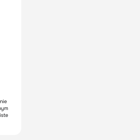
nie
źnym
iste