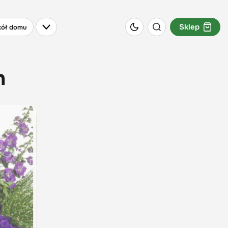
Sklep
ół domu
h