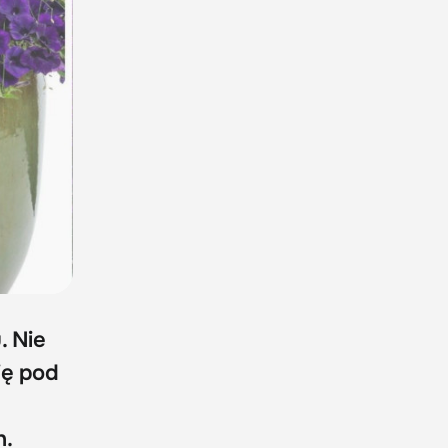
. Nie
ię pod
h.