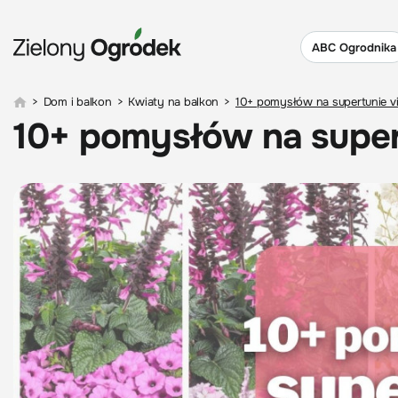
ABC Ogrodnika
>
Dom i balkon
>
Kwiaty na balkon
>
10+ pomysłów na supertunie v
10+ pomysłów na super