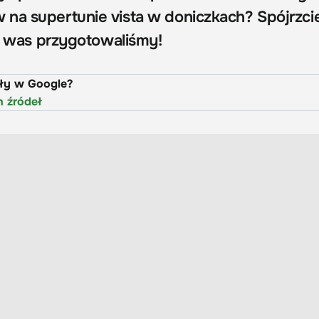
na supertunie vista w doniczkach? Spójrzci
la was przygotowaliśmy!
uły w Google?
h źródeł