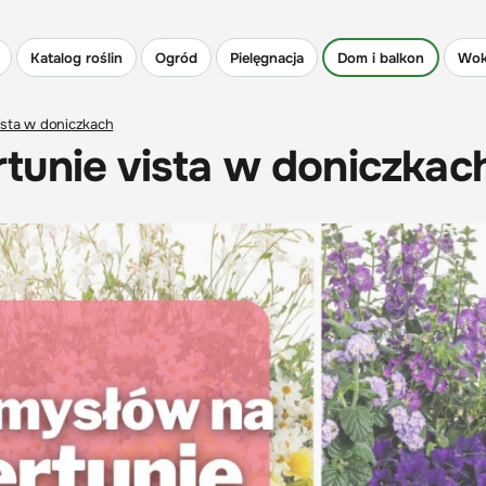
Katalog roślin
Ogród
Pielęgnacja
Dom i balkon
Wok
ista w doniczkach
tunie vista w doniczkac