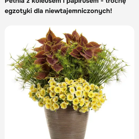
Petnia z koleusem i papirusem - trochę
egzotyki dla niewtajemniczonych!