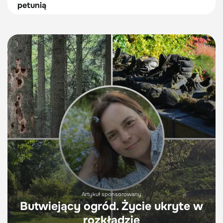
petunią
Artykuł sponsorowany
Butwiejący ogród. Życie ukryte w
rozkładzie