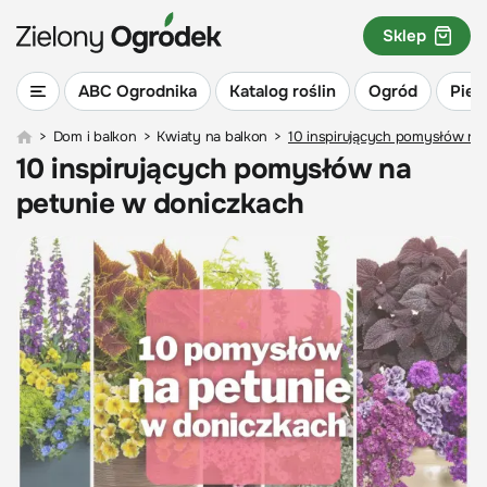
Sklep
ABC Ogrodnika
Katalog roślin
Ogród
Piel
>
Dom i balkon
>
Kwiaty na balkon
>
10 inspirujących pomysłów na
10 inspirujących pomysłów na
petunie w doniczkach