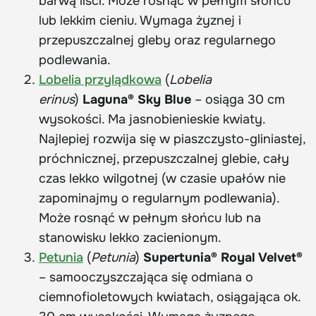
barwą liści. Może rosnąć w pełnym słońcu
lub lekkim cieniu. Wymaga żyznej i
przepuszczalnej gleby oraz regularnego
podlewania.
Lobelia przylądkowa
(
Lobelia
erinus
)
Laguna® Sky Blue
– osiąga 30 cm
wysokości. Ma jasnobienieskie kwiaty.
Najlepiej rozwija się w piaszczysto-gliniastej,
próchnicznej, przepuszczalnej glebie, cały
czas lekko wilgotnej (w czasie upałów nie
zapominajmy o regularnym podlewania).
Może rosnąć w pełnym słońcu lub na
stanowisku lekko zacienionym.
Petunia
(
Petunia
)
Supertunia® Royal Velvet®
– samooczyszczająca się odmiana o
ciemnofioletowych kwiatach, osiągająca ok.