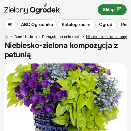
Sklep
ABC Ogrodnika
Katalog roślin
Ogród
Piel
>
Dom i balkon
>
Pomysły na dekoracje
>
Niebiesko-zielona kompoz
Niebiesko-zielona kompozycja z
petunią