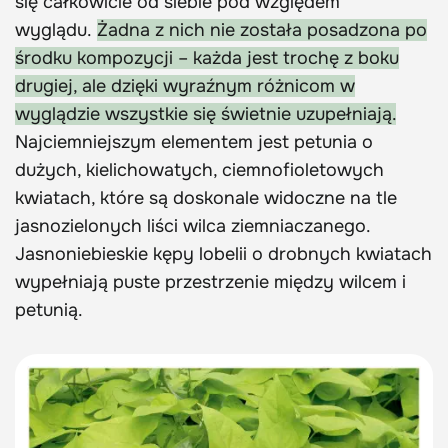
się całkowicie od siebie pod względem
wyglądu.
Żadna z nich nie została posadzona po
środku kompozycji – każda jest trochę z boku
drugiej, ale dzięki wyraźnym różnicom w
wyglądzie wszystkie się świetnie uzupełniają.
Najciemniejszym elementem jest petunia o
dużych, kielichowatych, ciemnofioletowych
kwiatach, które są doskonale widoczne na tle
jasnozielonych liści wilca ziemniaczanego.
Jasnoniebieskie kępy lobelii o drobnych kwiatach
wypełniają puste przestrzenie między wilcem i
petunią.