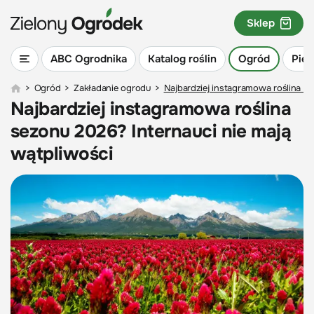
Sklep
ABC Ogrodnika
Katalog roślin
Ogród
Piel
>
Ogród
>
Zakładanie ogrodu
>
Najbardziej instagramowa roślina se
Najbardziej instagramowa roślina
sezonu 2026? Internauci nie mają
wątpliwości