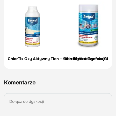
ChlorTix Oxy Aktywny Tlen – tabletki do dezynfekcji wody 
Glon Fighter Zwalcza Glony, 
Komentarze