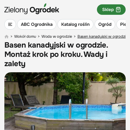
Sklep
ABC Ogrodnika
Katalog roślin
Ogród
Piel
>
Wokół domu
>
Woda w ogrodzie
>
Basen kanadyjski w ogrodzie. 
Basen kanadyjski w ogrodzie.
Montaż krok po kroku. Wady i
zalety