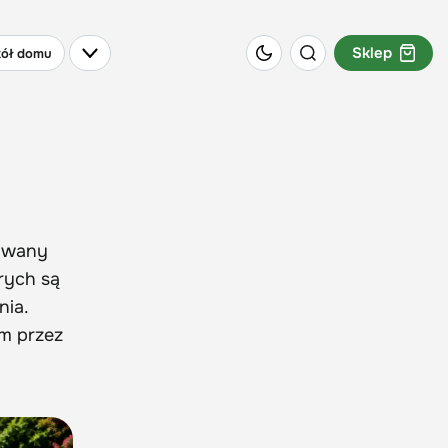
Sklep
ół domu
sowany
rych są
nia.
im przez