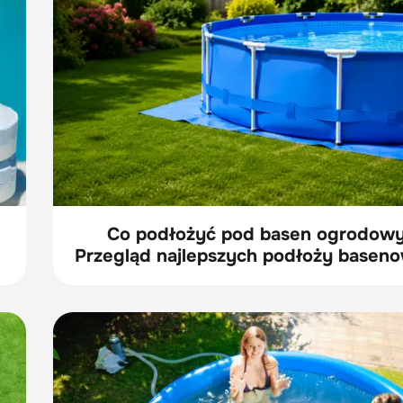
Co podłożyć pod basen ogrodow
Przegląd najlepszych podłoży basen