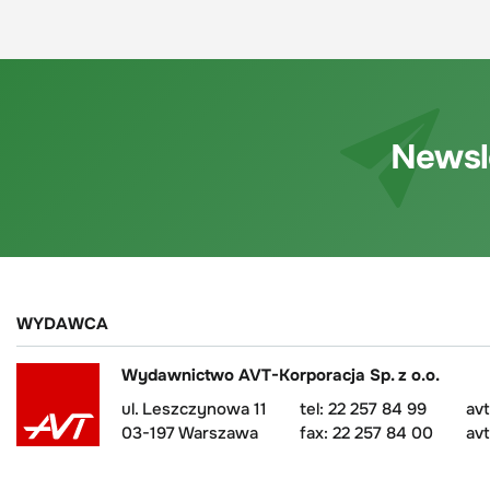
Newsl
WYDAWCA
Wydawnictwo AVT-Korporacja Sp. z o.o.
ul. Leszczynowa 11
tel: 22 257 84 99
av
03-197 Warszawa
fax: 22 257 84 00
avt