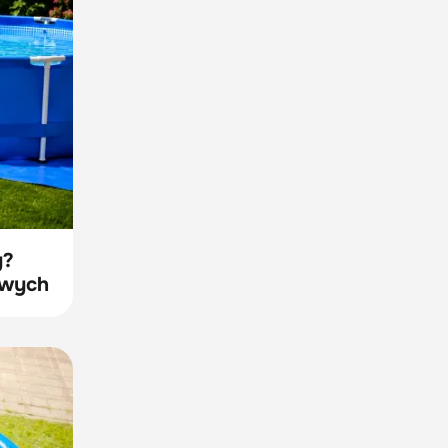
y?
owych