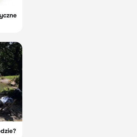
tyczne
odzie?