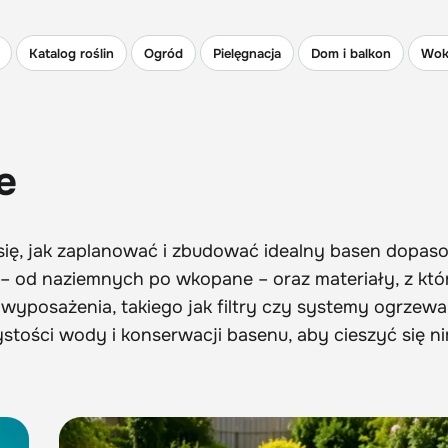
Katalog roślin
Ogród
Pielęgnacja
Dom i balkon
Wok
e
ię, jak zaplanować i zbudować idealny basen dopa
– od naziemnych po wkopane – oraz materiały, z któ
posażenia, takiego jak filtry czy systemy ogrzewa
tości wody i konserwacji basenu, aby cieszyć się n