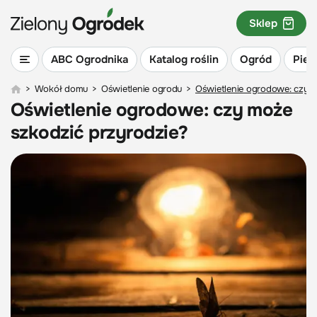
Sklep
ABC Ogrodnika
Katalog roślin
Ogród
Piel
>
Wokół domu
>
Oświetlenie ogrodu
>
Oświetlenie ogrodowe: czy 
Oświetlenie ogrodowe: czy może
szkodzić przyrodzie?