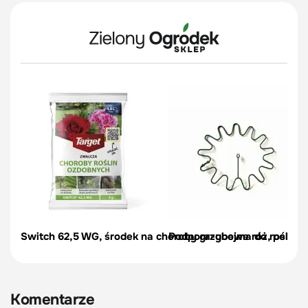
Switch 62,5 WG, środek na choroby grzybowe róż, pelargon
Podpora-obejma do roślin, c
Komentarze