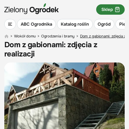
Sklep
ABC Ogrodnika
Katalog roślin
Ogród
Piel
>
Wokół domu
>
Ogrodzenia i bramy
>
Dom z gabionami: zdjęcia z re
Dom z gabionami: zdjęcia z
realizacji