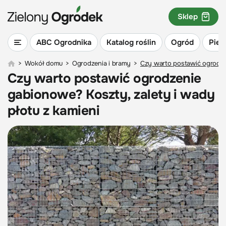
Sklep
ABC Ogrodnika
Katalog roślin
Ogród
Piel
>
Wokół domu
>
Ogrodzenia i bramy
>
Czy warto postawić ogrodzen
Czy warto postawić ogrodzenie
gabionowe? Koszty, zalety i wady
płotu z kamieni