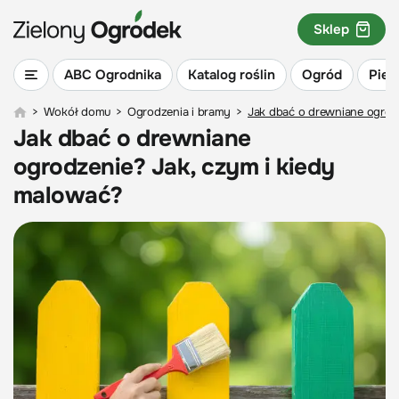
Sklep
ABC Ogrodnika
Katalog roślin
Ogród
Piel
>
Wokół domu
>
Ogrodzenia i bramy
>
Jak dbać o drewniane ogrod
Jak dbać o drewniane
ogrodzenie? Jak, czym i kiedy
malować?