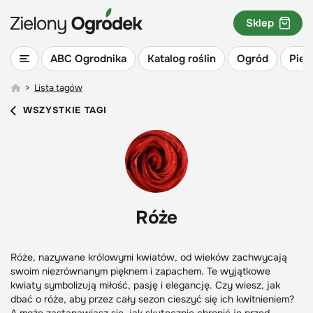
Sklep
ABC Ogrodnika
Katalog roślin
Ogród
Piel
>
Lista tagów
WSZYSTKIE TAGI
Róże
Róże, nazywane królowymi kwiatów, od wieków zachwycają
swoim niezrównanym pięknem i zapachem. Te wyjątkowe
kwiaty symbolizują miłość, pasję i elegancję. Czy wiesz, jak
dbać o róże, aby przez cały sezon cieszyć się ich kwitnieniem?