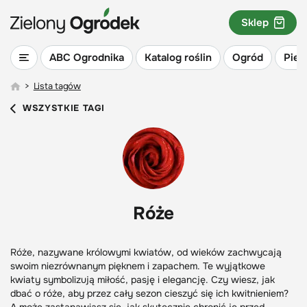
Sklep
ABC Ogrodnika
Katalog roślin
Ogród
Piel
>
Lista tagów
WSZYSTKIE TAGI
Róże
Róże, nazywane królowymi kwiatów, od wieków zachwycają
swoim niezrównanym pięknem i zapachem. Te wyjątkowe
kwiaty symbolizują miłość, pasję i elegancję. Czy wiesz, jak
dbać o róże, aby przez cały sezon cieszyć się ich kwitnieniem?