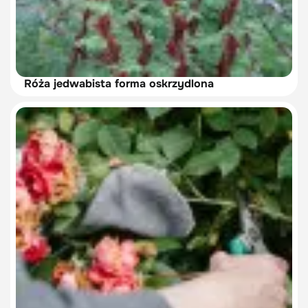
Róża jedwabista forma oskrzydlona