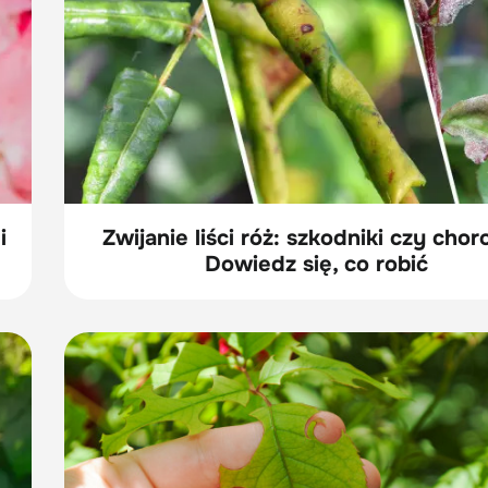
i
Zwijanie liści róż: szkodniki czy cho
Dowiedz się, co robić