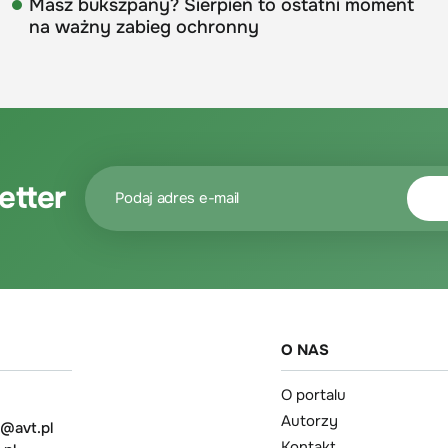
Masz bukszpany? Sierpień to ostatni moment
na ważny zabieg ochronny
etter
O NAS
O portalu
Autorzy
t@avt.pl
Kontakt