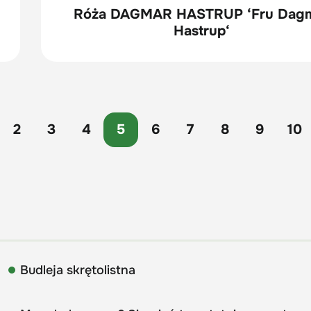
Róża DAGMAR HASTRUP ‘Fru Dag
Hastrup‘
2
3
4
5
6
7
8
9
10
Budleja skrętolistna