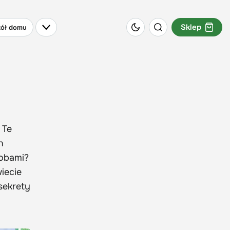
Sklep
ół domu
 Te
n
robami?
iecie
 sekrety