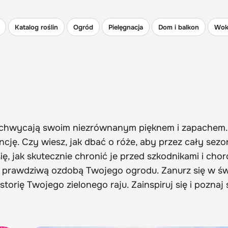
Katalog roślin
Ogród
Pielęgnacja
Dom i balkon
Wok
achwycają swoim niezrównanym pięknem i zapachem.
ncję. Czy wiesz, jak dbać o róże, aby przez cały sezo
ię, jak skutecznie chronić je przed szkodnikami i cho
one prawdziwą ozdobą Twojego ogrodu. Zanurz się w św
storię Twojego zielonego raju. Zainspiruj się i poznaj