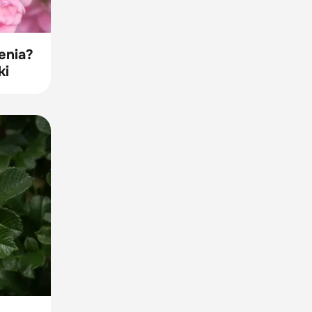
enia?
ki