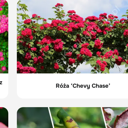
z
Róża ‘Chevy Chase’