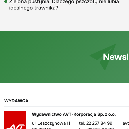
Zielona pustynia. Dlaczego pszczoły nie lubią
idealnego trawnika?
Newsl
WYDAWCA
Wydawnictwo AVT-Korporacja Sp. z o.o.
ul. Leszczynowa 11
tel: 22 257 84 99
av