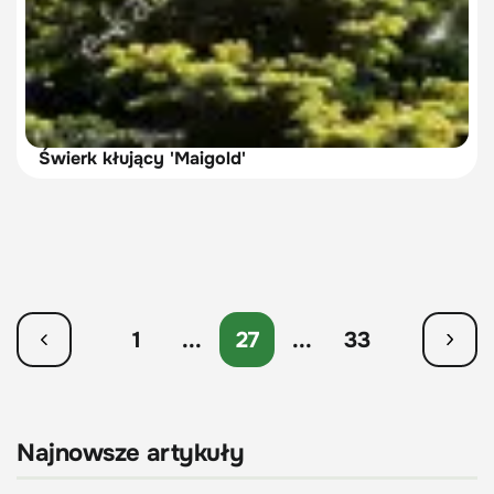
Świerk kłujący 'Maigold'
1
...
27
...
33
Najnowsze artykuły