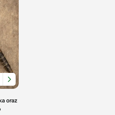
ka oraz
o