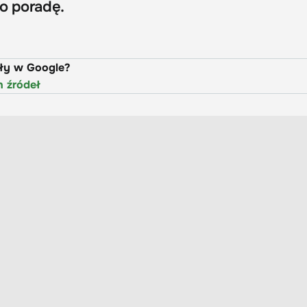
 o poradę.
uły w Google?
h źródeł