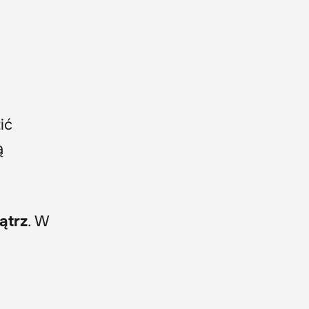
ić
ą
ątrz
. W