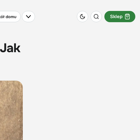
Sklep
ół domu
 Jak