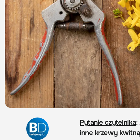
Pytanie czytelnika
:
inne krzewy kwitną