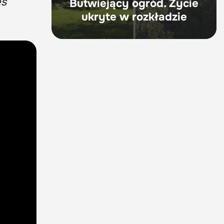
es
Butwiejący ogród. Życie
ukryte w rozkładzie