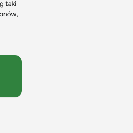
g taki
zonów,