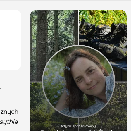
?
cznych
sythia
Artykuł sponsorowany