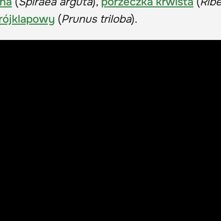
na
(
Spiraea arguta
),
porzeczka krwista
(
Rib
trójklapowy
(
Prunus triloba
).