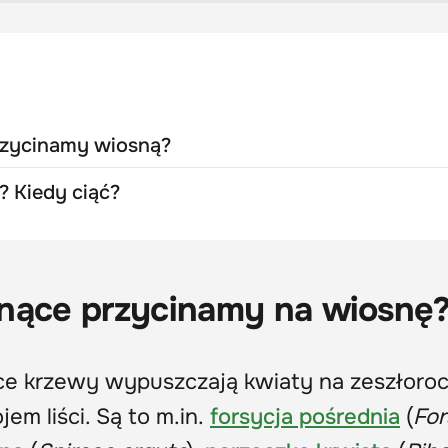
rzycinamy wiosną?
? Kiedy ciąć?
tnące przycinamy na wiosnę
ce krzewy wypuszczają kwiaty na zeszłoro
em liści. Są to m.in.
forsycja pośrednia
(
For