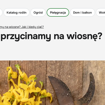
Katalog roślin
Ogród
Pielęgnacja
Dom i balkon
Wok
my na wiosnę? Jak i kiedy ciąć?
 przycinamy na wiosnę?