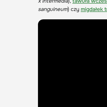
x intermedia
),
tawuła wczes
sanguineum
) czy
migdałek 