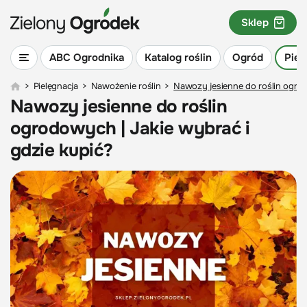
Sklep
ABC Ogrodnika
Katalog roślin
Ogród
Piel
>
Pielęgnacja
>
Nawożenie roślin
>
Nawozy jesienne do roślin ogrod
Nawozy jesienne do roślin
ogrodowych | Jakie wybrać i
gdzie kupić?