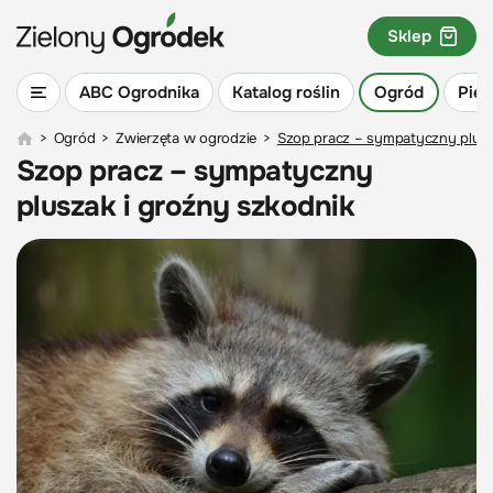
Sklep
ABC Ogrodnika
Katalog roślin
Ogród
Piel
>
Ogród
>
Zwierzęta w ogrodzie
>
Szop pracz – sympatyczny plusz
Szop pracz – sympatyczny
pluszak i groźny szkodnik