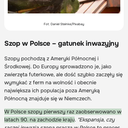
Fot. Daniel Steinke/Pixabay
Szop w Polsce – gatunek inwazyjny
Szopy pochodzą z Ameryki Północnej i
Środkowej. Do Europy sprowadzono je, jako
zwierzęta futerkowe, ale dość szybko zaczęły się
wymykać z ferm na wolność i obecnie
największa ich populacja poza Ameryką
Północną znajduje się w Niemczech.
W Polsce szopy pierwszy raz zaobserwowano w
latach 90. na zachodzie kraju
.
"Ekspansja, czy
raczej inwazja szopa pracza w Polsce to proces