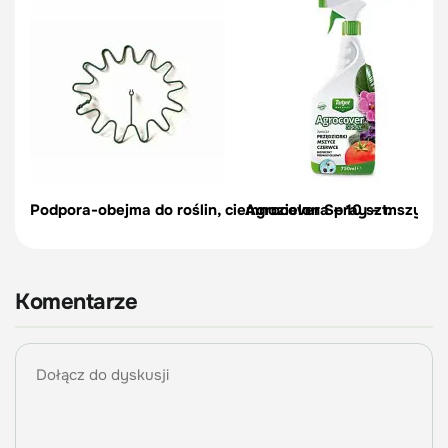
Podpora-obejma do roślin, ciemnozielona – 10 szt.
Agrocover Spray – mszyce, p
Komentarze