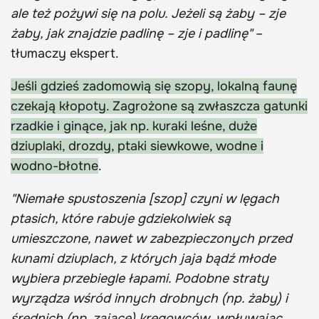
ale też pożywi się na polu. Jeżeli są żaby – zje
żaby, jak znajdzie padlinę – zje i padlinę"
–
tłumaczy ekspert.
Jeśli gdzieś zadomowią się szopy, lokalną faunę
czekają kłopoty. Zagrożone są zwłaszcza gatunki
rzadkie i ginące, jak np. kuraki leśne, duże
dziuplaki, drozdy, ptaki siewkowe, wodne i
wodno-błotne
.
"Niemałe spustoszenia [szop] czyni w lęgach
ptasich, które rabuje gdziekolwiek są
umieszczone, nawet w zabezpieczonych przed
kunami dziuplach, z których jaja bądź młode
wybiera przebiegle łapami. Podobne straty
wyrządza wśród innych drobnych (np. żaby) i
średnich (np. zające) kręgowców, wpływając