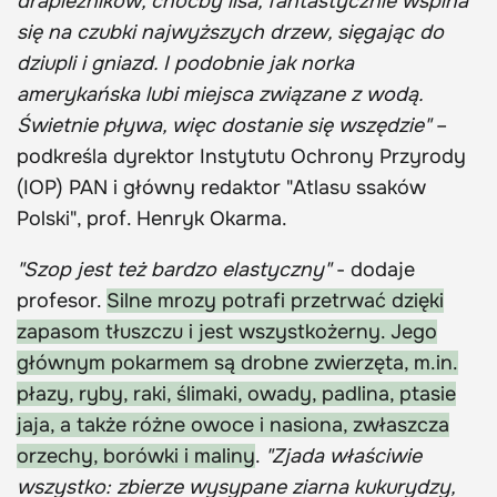
drapieżników, choćby lisa, fantastycznie wspina
się na czubki najwyższych drzew, sięgając do
dziupli i gniazd. I podobnie jak norka
amerykańska lubi miejsca związane z wodą.
Świetnie pływa, więc dostanie się wszędzie"
–
podkreśla dyrektor Instytutu Ochrony Przyrody
(IOP) PAN i główny redaktor "Atlasu ssaków
Polski", prof. Henryk Okarma.
"Szop jest też bardzo elastyczny"
- dodaje
profesor.
Silne mrozy potrafi przetrwać dzięki
zapasom tłuszczu i jest wszystkożerny. Jego
głównym pokarmem są drobne zwierzęta, m.in.
płazy, ryby, raki, ślimaki, owady, padlina, ptasie
jaja, a także różne owoce i nasiona, zwłaszcza
orzechy, borówki i maliny
.
"Zjada właściwie
wszystko: zbierze wysypane ziarna kukurydzy,