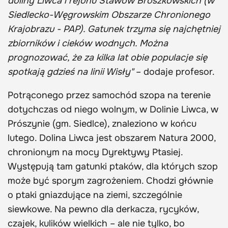
doliny Liwca i rejonu Stawów Broszkowskich (w
Siedlecko-Węgrowskim Obszarze Chronionego
Krajobrazu - PAP). Gatunek trzyma się najchętniej
zbiorników i cieków wodnych. Można
prognozować, że za kilka lat obie populacje się
spotkają gdzieś na linii Wisły"
– dodaje profesor.
Potrąconego przez samochód szopa na terenie
dotychczas od niego wolnym, w Dolinie Liwca, w
Prószynie (gm. Siedlce), znaleziono w końcu
lutego. Dolina Liwca jest obszarem Natura 2000,
chronionym na mocy Dyrektywy Ptasiej.
Występują tam gatunki ptaków, dla których szop
może być sporym zagrożeniem. Chodzi głównie
o ptaki gniazdujące na ziemi, szczególnie
siewkowe. Na pewno dla derkacza, rycyków,
czajek, kulików wielkich – ale nie tylko, bo