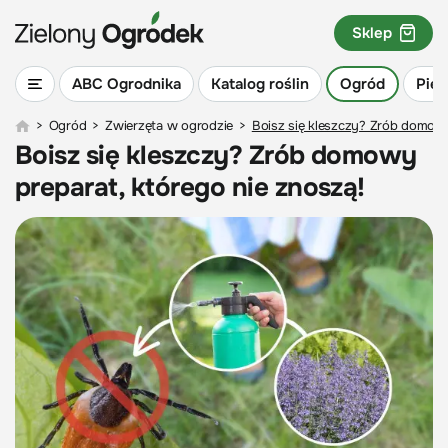
Sklep
ABC Ogrodnika
Katalog roślin
Ogród
Piel
>
Ogród
>
Zwierzęta w ogrodzie
>
Boisz się kleszczy? Zrób domowy
Boisz się kleszczy? Zrób domowy
preparat, którego nie znoszą!