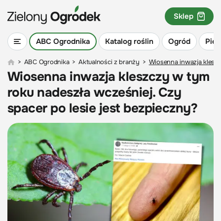
Sklep
ABC Ogrodnika
Katalog roślin
Ogród
Piel
>
ABC Ogrodnika
>
Aktualności z branży
>
Wiosenna inwazja kleszc
Wiosenna inwazja kleszczy w tym
roku nadeszła wcześniej. Czy
spacer po lesie jest bezpieczny?