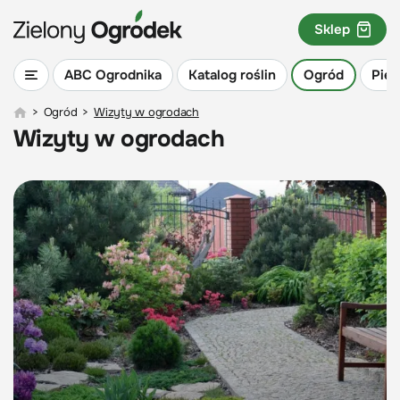
Sklep
ABC Ogrodnika
Katalog roślin
Ogród
Piel
>
Ogród
>
Wizyty w ogrodach
Wizyty w ogrodach