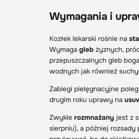
Wymagania i upr
Kozłek lekarski rośnie na
st
Wymaga
gleb
żyznych, próc
przepuszczalnych gleb bogat
wodnych jak również suchy
Zabiegi pielęgnacyjne pole
drugim roku uprawy na
usu
Zwykle
rozmnażany
jest z 
sierpniu), a później rozsady