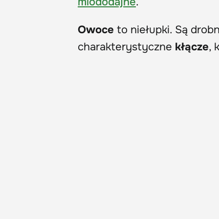
miododajne
.
Owoce
to niełupki. Są drob
charakterystyczne
kłącze
,