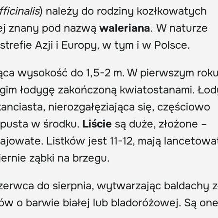
ficinalis
) należy do rodziny kozłkowatych
ziej znany pod nazwą
waleriana
. W naturze
refie Azji i Europy, w tym i w Polsce.
ąca wysokość do 1,5-2 m. W pierwszym rok
rugim łodygę zakończoną kwiatostanami. Ło
anciasta, nierozgałęziająca się, częściowo
i pusta w środku.
Liście
są duże, złożone –
jajowate. Listków jest 11-12, mają lancetowa
iernie ząbki na brzegu.
erwca do sierpnia, wytwarzając baldachy 
w o barwie białej lub bladoróżowej. Są on