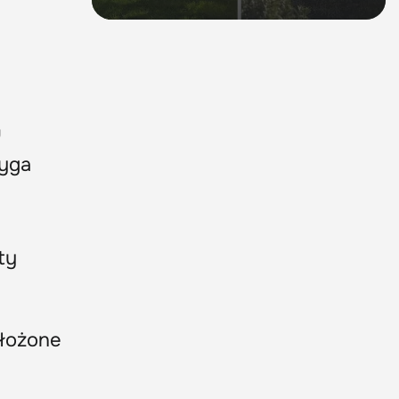
u
dyga
ty
złożone
e