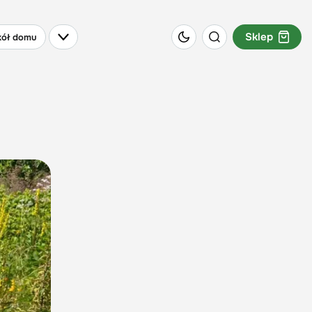
Sklep
ół domu