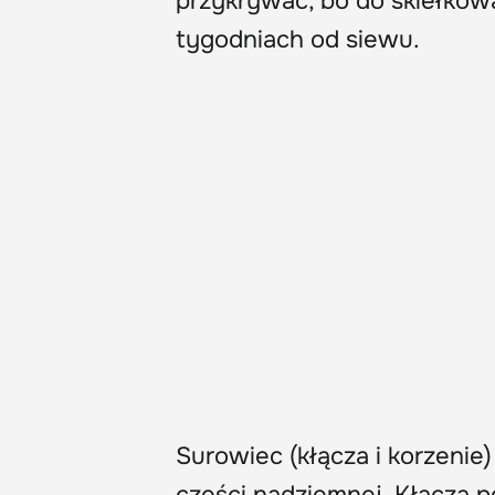
przykrywać, bo do skiełkow
tygodniach od siewu.
Surowiec (kłącza i korzenie)