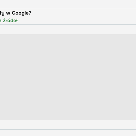
uły w Google?
h źródeł