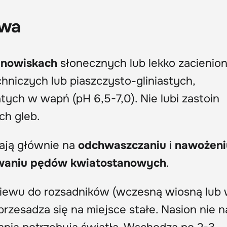
awa
anowiskach
słonecznych lub lekko zacienio
hniczych lub piaszczysto-gliniastych,
ych w wapń (pH 6,5-7,0). Nie lubi zastoin
ch gleb.
gają głównie na
odchwaszczaniu
i
nawożeni
waniu pędów kwiatostanowych
.
siewu do rozsadników (wczesną wiosną lub
 przesadza się na miejsce stałe. Nasion nie n