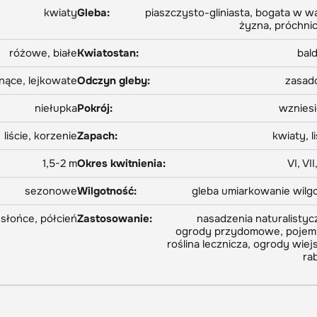
kwiaty
Gleba:
piaszczysto-gliniasta, bogata w w
żyzna, próchni
różowe, białe
Kwiatostan:
bal
nące, lejkowate
Odczyn gleby:
zasad
niełupka
Pokrój:
wznies
liście, korzenie
Zapach:
kwiaty, l
1,5-2 m
Okres kwitnienia:
VI, VII,
sezonowe
Wilgotność:
gleba umiarkowanie wilg
słońce, półcień
Zastosowanie:
nasadzenia naturalistyc
ogrody przydomowe, pojemn
roślina lecznicza, ogrody wiejs
ra