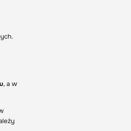
nych.
u
, a w
 w
ależy