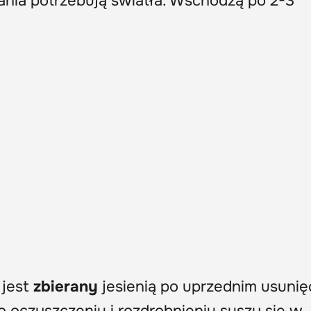
ania potrzebują światła. Wschodzą po 2-3
 jest
zbierany
jesienią po uprzednim usunię