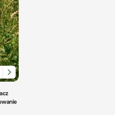
bacz
sowanie