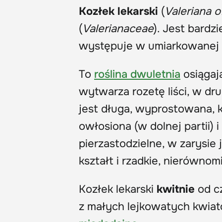
Kozłek lekarski
(
Valeriana of
(
Valerianaceae
). Jest bard
występuje w umiarkowanej st
To
roślina dwuletnia
osiągaj
wytwarza rozetę liści, w d
jest długa, wyprostowana, k
owłosiona (w dolnej partii) 
pierzastodzielne, w zarysie 
kształt i rzadkie, nierównom
Kozłek lekarski
kwitnie
od cz
z małych lejkowatych kwiató