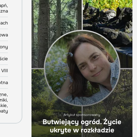
apń,
czna
dach
owa
iony
iście
 VIII
otna
zne,
iki,
kie,
baty
Artykuł sponsorowany
Butwiejący ogród. Życie
ukryte w rozkładzie