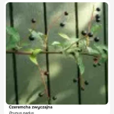
Czeremcha zwyczajna
Prunus padus