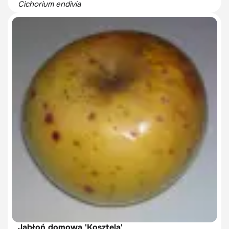
Cichorium endivia
Jabłoń domowa 'Kosztela'