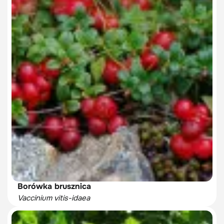
Borówka brusznica
Vaccinium vitis-idaea