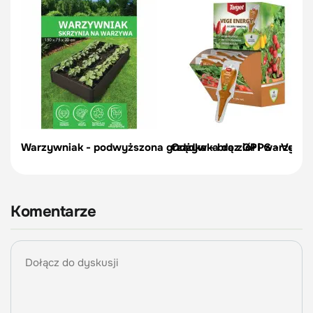
Warzywniak - podwyższona grządka - brąz GPPS - Vegano
Odżywka do ziół i warzyw, 
Komentarze