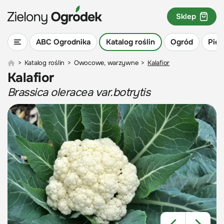
Sklep
ABC Ogrodnika
Katalog roślin
Ogród
Piel
>
Katalog roślin
>
Owocowe, warzywne
>
Kalafior
Kalafior
Brassica oleracea var.botrytis