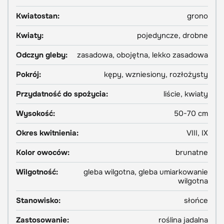
Kwiatostan:
grono
Kwiaty:
pojedyncze, drobne
Odczyn gleby:
zasadowa, obojętna, lekko zasadowa
Pokrój:
kępy, wzniesiony, rozłożysty
Przydatność do spożycia:
liście, kwiaty
Wysokość:
50-70 cm
Okres kwitnienia:
VIII, IX
Kolor owoców:
brunatne
Wilgotność:
gleba wilgotna, gleba umiarkowanie
wilgotna
Stanowisko:
słońce
Zastosowanie:
roślina jadalna