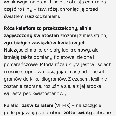
woskowym nalotem. Liście te otulają centralną
część rośliny – tzw. różę, chroniąc ją przed
światłem i uszkodzeniami.
Róża kalafiora to przekształcony, silnie
zagęszczony kwiatostan
złożony z mięsistych,
zgrubiałych zawiązków kwiatowych
.
Najczęściej ma kolor biały lub kremowy, ale
istnieją także odmiany fioletowe, zielone i
pomarańczowe. Młoda róża ukryta jest w liściach
i rośnie stopniowo, osiągając masę od kilkuset
gramów do kilku kilogramów. Z czasem, jeśli nie
zostanie zebrana, rozluźnia się, a z jej środka
wyrasta pęd kwiatostanowy.
Kalafior
zakwita latem
(VIII-IX) – na szczycie
pędu pojawiają się drobne,
żółte kwiaty
zebrane