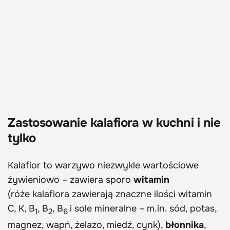
Zastosowanie kalafiora w kuchni i nie
tylko
Kalafior to warzywo niezwykle wartościowe
żywieniowo – zawiera sporo
witamin
(róże kalafiora zawierają znaczne ilości witamin
C, K, B
, B
, B
i sole mineralne – m.in. sód, potas,
1
2
6
magnez, wapń, żelazo, miedź, cynk),
błonnika
,