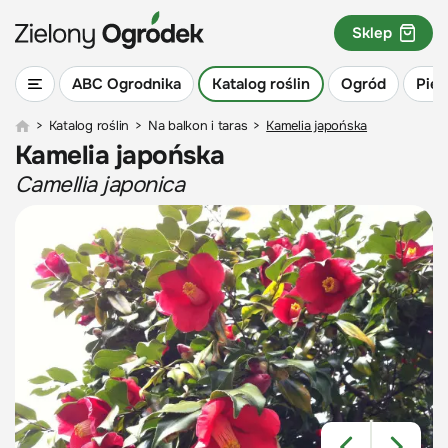
Sklep
ABC Ogrodnika
Katalog roślin
Ogród
Piel
>
Katalog roślin
>
Na balkon i taras
>
Kamelia japońska
Kamelia japońska
Camellia japonica