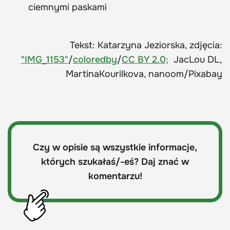
ciemnymi paskami
Tekst: Katarzyna Jeziorska, zdjęcia:
"IMG_1153"
/
coloredby
/
CC BY 2.0;
JacLou DL
,
MartinaKourilkova, nanoom/Pixabay
Czy w opisie są wszystkie informacje,
których szukałaś/-eś? Daj znać w
komentarzu!