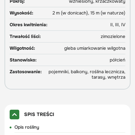
Pokrój:
wzniesiony, krzaczkowaty
Wysokość:
2 m (w donicach), 15 m (w naturze)
Okres kwitnienia:
II, III, IV
Trwałość liści:
zimozielone
Wilgotność:
gleba umiarkowanie wilgotna
Stanowisko:
półcień
Zastosowanie:
pojemniki, balkony, roślina lecznicza,
tarasy, wnętrza
SPIS TREŚCI
Opis rośliny