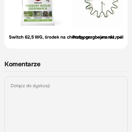
Switch 62,5 WG, środek na choroby grzybowe róż, pelargon
Podpora-obejma do roślin, c
Komentarze