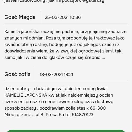
jestem zadowolony , jak na początek wystarczy
Gość Magda
25-03-2021 10:36
Kamelia japońska raczej nie pachnie, przynajmniej żadna ze
znanych mi odmian. Poza tym proponuję ją traktować jako
kwaśnolubną roślinę, hoduję je już od jakiegoś czasu i z
doświadczenia wiem, że w zwykłej ogrodowej ziemi, tak
samo jak i w ziemi do iglaków czuje się średnio ...
Gość zofia
18-03-2021 18:21
dzien dobry .. chcialabym zakupic ten cudny kwiat
KAMELIE JAPONSKA kwiat jak najciemniejszy odcien
czerwieni prosze o cene i ewentualny czas dostawy
sposob zaplaty , pozdrawiam zofia stasik 66-300
Miedzyrzecz .. ul B. Prusa 5a tel 514870123