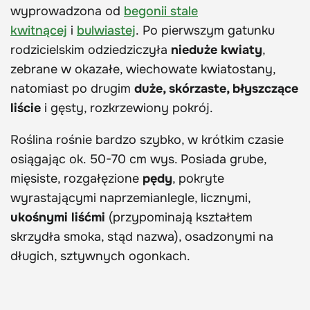
wyprowadzona od
begonii stale
kwitnącej
i
bulwiastej
. Po pierwszym gatunku
rodzicielskim odziedziczyła
nieduże kwiaty
,
zebrane w okazałe, wiechowate kwiatostany,
natomiast po drugim
duże, skórzaste, błyszczące
liście
i gęsty, rozkrzewiony pokrój.
Roślina rośnie bardzo szybko, w krótkim czasie
osiągając ok. 50-70 cm wys. Posiada grube,
mięsiste, rozgałęzione
pędy
, pokryte
wyrastającymi naprzemianlegle, licznymi,
ukośnymi liśćmi
(przypominają kształtem
skrzydła smoka, stąd nazwa), osadzonymi na
długich, sztywnych ogonkach.