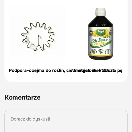
Podpora-obejma do roślin, ciemnozielona – 10 szt.
Wrotycz Ekstrakt, na pędraki
Komentarze