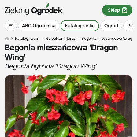
Sklep
ABC Ogrodnika
Katalog roślin
Ogród
Piel
>
Katalog roślin
>
Na balkon i taras
>
Begonia mieszańcowa 'Dragon
Begonia mieszańcowa 'Dragon
Wing'
Begonia hybrida 'Dragon Wing'