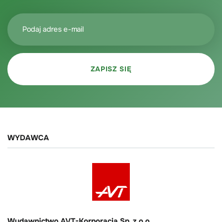
WYDAWCA
Wydawnictwo AVT-Korporacja Sp. z o.o.