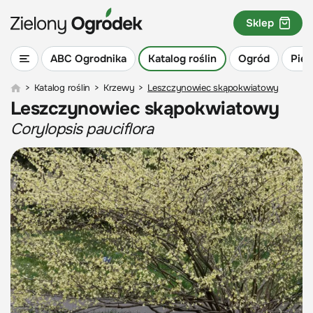
Sklep
ABC Ogrodnika
Katalog roślin
Ogród
Piel
>
Katalog roślin
>
Krzewy
>
Leszczynowiec skąpokwiatowy
Leszczynowiec skąpokwiatowy
Corylopsis pauciflora