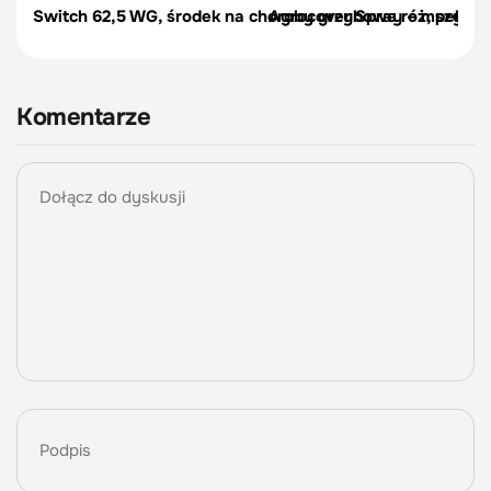
Switch 62,5 WG, środek na choroby grzybowe róż, pelargon
Agrocover Spray – mszyce, p
Komentarze