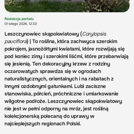
Redakcja portalu
01 lutego 2026, 12:33
Leszczynowiec skąpokwiatowy (
Corylopsis
pauciflora
) | To roślina, która zachwyca szerokim
pokrojem, jasnożółtymi kwiatami, które rozwijają się
pod koniec zimy i szerokimi liśćmi, które przebarwiają
się jesienią. Ten dekoracyjny krzew z rodziny
oczarowatych sprawdza się w ogrodach
naturalistycznych, orientalnych i na rabatach z
innymi ozdobnymi gatunkami. Lubi zaciszne
stanowiska, półcień, próchniczne i umiarkowanie
wilgotne podłoże. Leszczynowiec skąpokwiatowy
nie jest w pełni odporny na mróz, jest rośliną
kolekcjonerską polecaną do uprawy w
najcieplejszych regionach Polski.