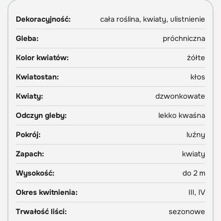
Dekoracyjność:
cała roślina, kwiaty, ulistnienie
Gleba:
próchniczna
Kolor kwiatów:
żółte
Kwiatostan:
kłos
Kwiaty:
dzwonkowate
Odczyn gleby:
lekko kwaśna
Pokrój:
luźny
Zapach:
kwiaty
Wysokość:
do 2 m
Okres kwitnienia:
III, IV
Trwałość liści:
sezonowe