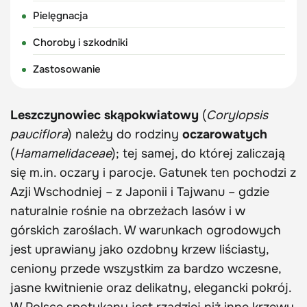
Pielęgnacja
Choroby i szkodniki
Zastosowanie
Leszczynowiec skąpokwiatowy
(
Corylopsis
pauciflora
) należy do rodziny
oczarowatych
(
Hamamelidaceae
); tej samej, do której zaliczają
się m.in. oczary i parocje. Gatunek ten pochodzi z
Azji Wschodniej – z Japonii i Tajwanu – gdzie
naturalnie rośnie na obrzeżach lasów i w
górskich zaroślach. W warunkach ogrodowych
jest uprawiany jako ozdobny krzew liściasty,
ceniony przede wszystkim za bardzo wczesne,
jasne kwitnienie oraz delikatny, elegancki pokrój.
W Polsce spotykany jest rzadziej niż inne krzewy