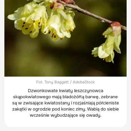
Fot. Tony Baggett / AdobeStock
Dzwonkowate kwiaty leszczynowca
skąpokwiatowego mają bladożółtą barwę, zebrane
są w zwisające kwiatostany i rozjaśniają półcieniste
zakątki w ogrodzie pod koniec zimy. Wabią do siebie
wcześnie wybudzające się owady.