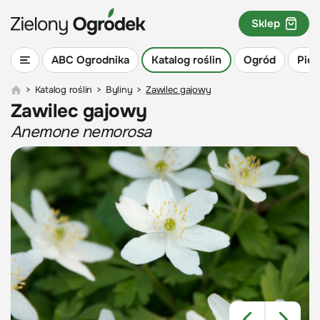
Sklep
ABC Ogrodnika
Katalog roślin
Ogród
Piel
>
Katalog roślin
>
Byliny
>
Zawilec gajowy
Zawilec gajowy
Anemone nemorosa