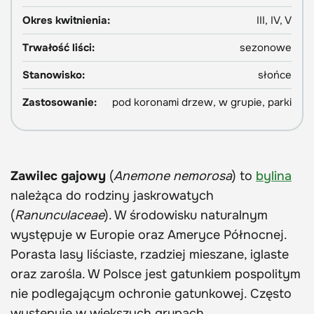
Okres kwitnienia:
III, IV, V
Trwałość liści:
sezonowe
Stanowisko:
słońce
Zastosowanie:
pod koronami drzew, w grupie, parki
Zawilec gajowy
(
Anemone nemorosa
) to
bylina
należąca do rodziny jaskrowatych
(
Ranunculaceae
). W środowisku naturalnym
występuje w Europie oraz Ameryce Północnej.
Porasta lasy liściaste, rzadziej mieszane, iglaste
oraz zarośla. W Polsce jest gatunkiem pospolitym
nie podlegającym ochronie gatunkowej. Często
występuje w większych grupach.