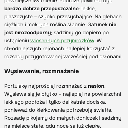
pewniejsze kwitnienie. Podłoże powinno być
bardzo dobrze przepuszczalne
: lekkie,
piaszczyste – szybko przesychające. Na glebach
ciężkich i mokrych roślina słabnie. Gatunek
nie
jest mrozoodporny
; sadzimy go dopiero po
ustąpieniu
wiosennych przymrozków
. W
chłodniejszych rejonach najlepiej korzystać z
rozsady przygotowanej wcześniej pod osłonami.
Wysiewanie, rozmnażanie
Portulakę najprościej rozmnażać z
nasion
.
Wysiewa się je płytko – najlepiej na powierzchni
lekkiego podłoża i tylko delikatnie dociska,
ponieważ do kiełkowania potrzebują światła.
Rozsadę pikujemy do małych doniczek i sadzimy
na miejsce stałe, gdy noce są już ciepłe.