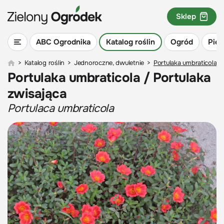
Sklep
ABC Ogrodnika
Katalog roślin
Ogród
Piel
>
Katalog roślin
>
Jednoroczne, dwuletnie
>
Portulaka umbraticola /
Portulaka umbraticola / Portulaka
zwisająca
Portulaca umbraticola