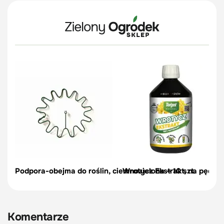
Podpora-obejma do roślin, ciemnozielona – 10 szt.
Wrotycz Ekstrakt, na pędraki
Komentarze