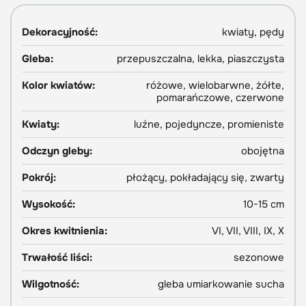
Dekoracyjność:
kwiaty, pędy
Gleba:
przepuszczalna, lekka, piaszczysta
Kolor kwiatów:
różowe, wielobarwne, żółte,
pomarańczowe, czerwone
Kwiaty:
luźne, pojedyncze, promieniste
Odczyn gleby:
obojętna
Pokrój:
płożący, pokładający się, zwarty
Wysokość:
10-15 cm
Okres kwitnienia:
VI, VII, VIII, IX, X
Trwałość liści:
sezonowe
Wilgotność:
gleba umiarkowanie sucha