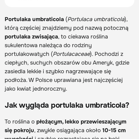
Portulaka umbraticola
(
Portulaca umbraticola
),
którą częściej znajdziemy pod nazwą potoczną
portulaka zwisająca
, to ciekawa roślina
sukulentowa należąca do rodziny
portulakowatych (
Portulacaceae
). Pochodzi z
ciepłych, suchych obszarów obu Ameryk, gdzie
zasiedla lekkie i szybko nagrzewające się
podłoża. W Polsce uprawiana jest najczęściej
jako kwiat jednoroczny.
Jak wygląda portulaka umbraticola?
To roślina o
płożącym, lekko przewieszającym
się pokroju
, zwykle osiągająca około
10-15 cm
wysokości
i szybko rozrastająca się na boki.