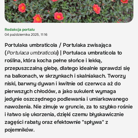
Redakcja portalu
04 października 2025, 11:16
Portulaka umbraticola / Portulaka zwisająca
(
Portulaca umbraticola
) | Portulaca umbraticola to
roślina, która kocha pełne słońce i lekką,
przepuszczalną glebę, dlatego idealnie sprawdzi się
na balkonach, w skrzynkach i skalniakach. Tworzy
niski, barwny dywan i kwitnie od czerwca aż do
pierwszych chłodów, a jako sukulent wymaga
jedynie oszczędnego podlewania i umiarkowanego
nawożenia. Nie zimuje w gruncie, za to szybko rośnie
i łatwo się ukorzenia, dzięki czemu błyskawicznie
zagęści rabaty oraz efektownie "spływa" z
pojemników.