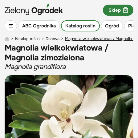
Sklep
ABC Ogrodnika
Katalog roślin
Ogród
Piel
>
Katalog roślin
>
Drzewa
>
Magnolia wielkokwiatowa / Magnolia zi
Magnolia wielkokwiatowa /
Magnolia zimozielona
Magnolia grandiflora