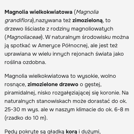
Magnolia wielkokwiatowa
(
Magnolia
grandiflora
),nazywana też
zimozieloną
, to
drzewo liściaste z rodziny magnoliowatych
(
Magnoliaceae
). W naturalnym środowisku można
ją spotkać w Ameryce Północnej, ale jest też
uprawiana w wielu innych rejonach świata jako
roślina ozdobna.
Magnolia wielkokwiatowa to wysokie, wolno
rosnące,
zimozielone drzewo
o gęstej,
piramidalnej, nisko rozgałęziającej się koronie. Na
naturalnych stanowiskach może dorastać do ok.
25-30 m wys. ale w naszym klimacie do ok. 6-8 m
(rzadko do 10 m).
Pędy pokryte są gładką
korą
i dużymi,