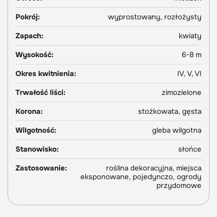
Pokrój:
wyprostowany, rozłożysty
Zapach:
kwiaty
Wysokość:
6-8 m
Okres kwitnienia:
IV, V, VI
Trwałość liści:
zimozielone
Korona:
stożkowata, gęsta
Wilgotność:
gleba wilgotna
Stanowisko:
słońce
Zastosowanie:
roślina dekoracyjna, miejsca
eksponowane, pojedynczo, ogrody
przydomowe