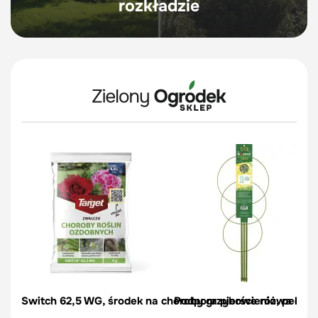
rozkładzie
Switch 62,5 WG, środek na choroby grzybowe róż, pelargon
Podpora pierścieniowa do r