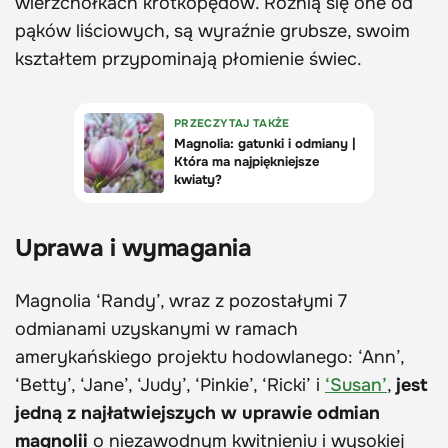
wierzchołkach krótkopędów. Różnią się one od
pąków liściowych, są wyraźnie grubsze, swoim
kształtem przypominają płomienie świec.
Uprawa i wymagania
Magnolia ‘Randy’, wraz z pozostałymi 7
odmianami uzyskanymi w ramach
amerykańskiego projektu hodowlanego: ‘Ann’,
‘Betty’, ‘Jane’, ‘Judy’, ‘Pinkie’, ‘Ricki’ i
‘Susan’
,
jest
jedną z najłatwiejszych w uprawie odmian
magnolii
o niezawodnym kwitnieniu i wysokiej