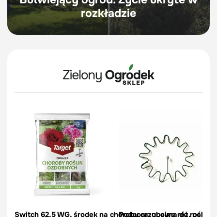
rozkładzie
Switch 62,5 WG, środek na choroby grzybowe róż, pelargon
Podpora-obejma do roślin, c