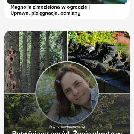
Magnolia zimozielona w ogrodzie |
Uprawa, pielęgnacja, odmiany
Artykuł sponsorowany
Butwiejący ogród. Życie ukryte w