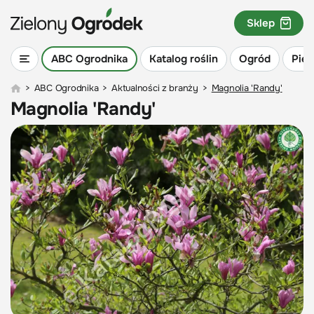
Sklep
ABC Ogrodnika
Katalog roślin
Ogród
Piel
>
ABC Ogrodnika
>
Aktualności z branży
>
Magnolia 'Randy'
Magnolia 'Randy'