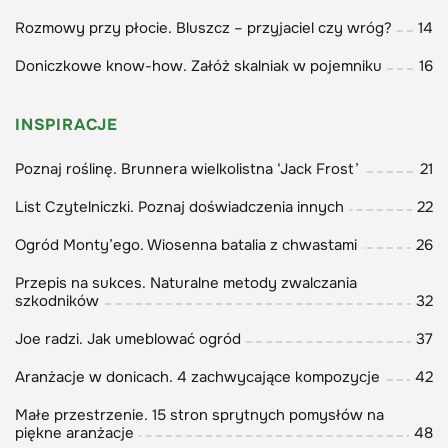
wysiewu i doniczkowania roślin według receptur
Rozmowy przy płocie. Bluszcz – przyjaciel czy wróg?
14
Monty'ego Dona (s. 64).
Doniczkowe know-how. Załóż skalniak w pojemniku
16
INSPIRACJE
Polecamy również najlepsze angielskie róże do
polskiego klimatu - piękne i znoszące nawet
Poznaj roślinę. Brunnera wielkolistna ‘Jack Frost’
21
najtęższe mrozy (s. 76). Zdradzamy tajniki
List Czytelniczki. Poznaj doświadczenia innych
22
uprawy dalii (s. 70) i innych roślin cebulowych
kwitnących latem (s. 80). Ale zanim nastanie czas
Ogród Monty’ego. Wiosenna batalia z chwastami
26
letnich barw, udekoruj donice radosnymi
Przepis na sukces. Naturalne metody zwalczania
kwiatami (s. 42) - zaproś wiosnę już dziś!
szkodników
32
Joe radzi. Jak umeblować ogród
37
Aranżacje w donicach. 4 zachwycające kompozycje
42
Zapraszam do lektury,
Agnieszka Pietrzak
Małe przestrzenie. 15 stron sprytnych pomysłów na
piękne aranżacje
48