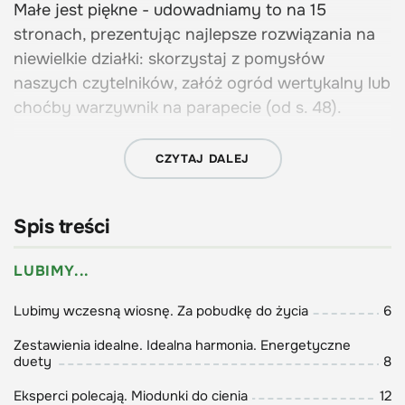
Małe jest piękne - udowadniamy to na 15
stronach, prezentując najlepsze rozwiązania na
niewielkie działki: skorzystaj z pomysłów
naszych czytelników, załóż ogród wertykalny lub
choćby warzywnik na parapecie (od s. 48).
CZYTAJ DALEJ
W nowym sezonie zachęcamy też do
ZWIŃ
wypróbowania naturalnych metod zwalczania
Spis treści
szkodników (s. 32) i dzielimy się radami, jak
skutecznie pozbyć się chwastów, nawet tych
LUBIMY...
najbardziej uporczywych (s. 26 i 124). Jako że
Lubimy wczesną wiosnę. Za pobudkę do życia
6
metody ekologiczne zyskują coraz więcej
zwolenników, wyjaśniamy zasady naturalnej
Zestawienia idealne. Idealna harmonia. Energetyczne
duety
8
pielęgnacji trawnika (s. 88). Na wiosnę naucz się
też samodzielnie przygotowywać podłoże do
Eksperci polecają. Miodunki do cienia
12