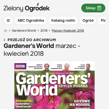
Sklep
ABC Ogrodnika
Katalog roślin
Ogród
Piel
>
Gardeners` World
>
2018
>
Marzec-Kwiecień 2018
PRZEJDŹ DO ARCHIWUM
Gardener's World
marzec -
kwiecień 2018