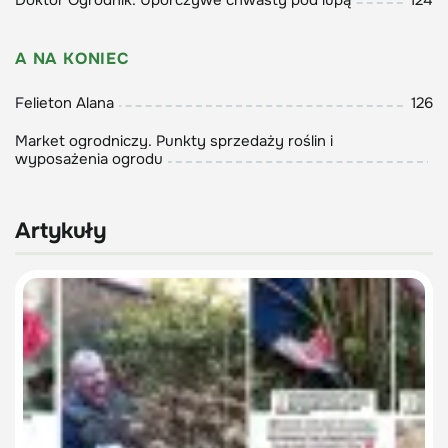
Doktor Ogrodnik. Uporczywe chwasty pod lupą
124
A NA KONIEC
Felieton Alana
126
Market ogrodniczy. Punkty sprzedaży roślin i
wyposażenia ogrodu
Artykuły