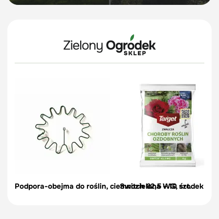
Podpora-obejma do roślin, ciemnozielona – 10 szt.
Switch 62,5 WG, środek na c