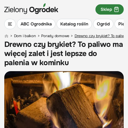
Sklep
ABC Ogrodnika
Katalog roślin
Ogród
Piel
>
Dom i balkon
>
Porady domowe
>
Drewno czy brykiet? To paliwo m
Drewno czy brykiet? To paliwo ma
więcej zalet i jest lepsze do
palenia w kominku