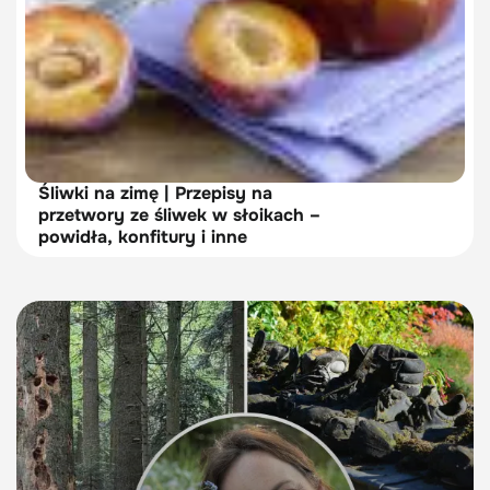
Śliwki na zimę | Przepisy na
przetwory ze śliwek w słoikach –
powidła, konfitury i inne