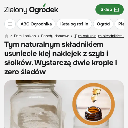
Sklep
ABC Ogrodnika
Katalog roślin
Ogród
Piel
>
Dom i balkon
>
Porady domowe
>
Tym naturalnym składnikiem usun
Tym naturalnym składnikiem
usuniecie klej naklejek z szyb i
słoików. Wystarczą dwie krople i
zero śladów