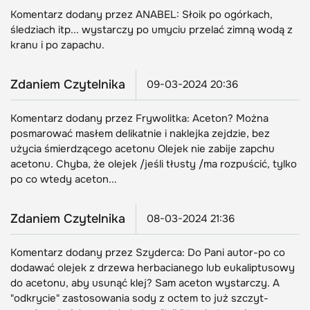
Komentarz dodany przez ANABEL: Słoik po ogórkach,
śledziach itp... wystarczy po umyciu przelać zimną wodą z
kranu i po zapachu.
Zdaniem Czytelnika
09-03-2024 20:36
Komentarz dodany przez Frywolitka: Aceton? Można
posmarować masłem delikatnie i naklejka zejdzie, bez
użycia śmierdzącego acetonu Olejek nie zabije zapchu
acetonu. Chyba, że olejek /jeśli tłusty /ma rozpuścić, tylko
po co wtedy aceton...
Zdaniem Czytelnika
08-03-2024 21:36
Komentarz dodany przez Szyderca: Do Pani autor-po co
dodawać olejek z drzewa herbacianego lub eukaliptusowy
do acetonu, aby usunąć klej? Sam aceton wystarczy. A
"odkrycie" zastosowania sody z octem to już szczyt-