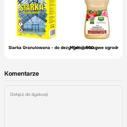
Siarka Granulowana - do dezynfekcji 500 g
Mydło potasowe ogrodnicze 
Komentarze