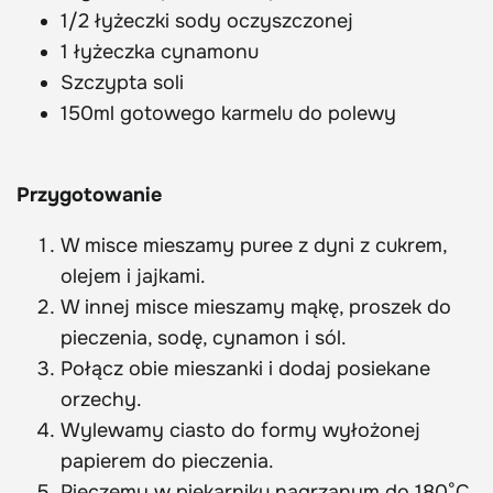
1/2 łyżeczki sody oczyszczonej
1 łyżeczka cynamonu
Szczypta soli
150ml gotowego karmelu do polewy
Przygotowanie
W misce mieszamy puree z dyni z cukrem,
olejem i jajkami.
W innej misce mieszamy mąkę, proszek do
pieczenia, sodę, cynamon i sól.
Połącz obie mieszanki i dodaj posiekane
orzechy.
Wylewamy ciasto do formy wyłożonej
papierem do pieczenia.
Pieczemy w piekarniku nagrzanym do 180°C