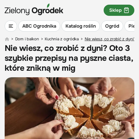
Sklep
ABC Ogrodnika
Katalog roślin
Ogród
Piel
>
Dom i balkon
>
Kuchnia z ogródka
>
Nie wiesz, co zrobić z dyni? 
Nie wiesz, co zrobić z dyni? Oto 3
szybkie przepisy na pyszne ciasta,
które znikną w mig