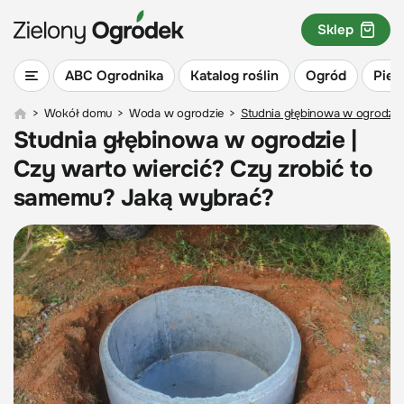
Sklep
ABC Ogrodnika
Katalog roślin
Ogród
Piel
>
Wokół domu
>
Woda w ogrodzie
>
Studnia głębinowa w ogrodzie
Studnia głębinowa w ogrodzie |
Czy warto wiercić? Czy zrobić to
samemu? Jaką wybrać?