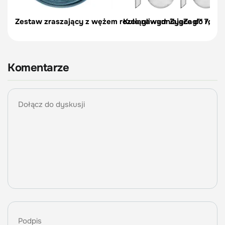
Zestaw zraszający z wężem rozciągliwym ZygZag™ 7,5 / 1
Kule nawadniające do roślin,
Komentarze