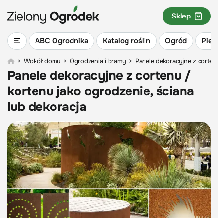
Sklep
ABC Ogrodnika
Katalog roślin
Ogród
Piel
>
Wokół domu
>
Ogrodzenia i bramy
>
Panele dekoracyjne z cortenu
Panele dekoracyjne z cortenu /
kortenu jako ogrodzenie, ściana
lub dekoracja