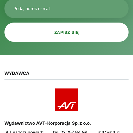
WYDAWCA
Wydawnictwo AVT-Korporacja Sp. z o.o.
ul. Leszczynowa 11
tel: 22 257 84 99
avt@avt.pl