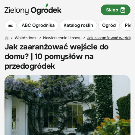
Sklep
ABC Ogrodnika
Katalog roślin
Ogród
Piel
>
Wokół domu
>
Nawierzchnie i tarasy
>
Jak zaaranżować wejście 
Jak zaaranżować wejście do
domu? | 10 pomysłów na
przedogródek