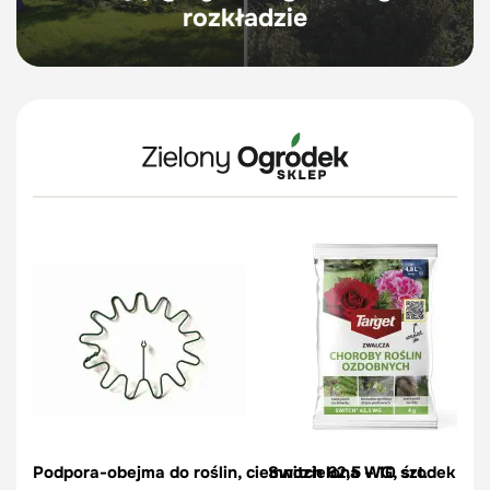
rozkładzie
Podpora-obejma do roślin, ciemnozielona – 10 szt.
Switch 62,5 WG, środek na c