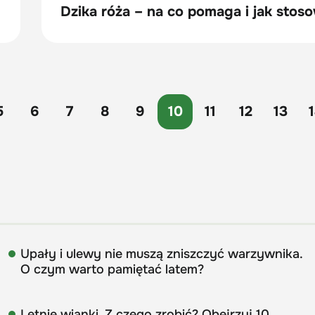
Dzika róża – na co pomaga i jak stos
5
6
7
8
9
10
11
12
13
Upały i ulewy nie muszą zniszczyć warzywnika.
O czym warto pamiętać latem?
Letnie wianki. Z czego zrobić? Obejrzyj 10