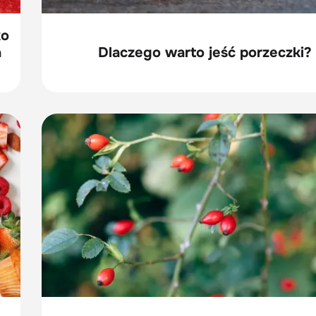
ko
a
Dlaczego warto jeść porzeczki?