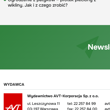
wikliny. Jak i z czego zrobić?
Newsl
WYDAWCA
Wydawnictwo AVT-Korporacja Sp. z o.o.
ul. Leszczynowa 11
tel: 22 257 84 99
av
03-197 Warszawa
fax: 22 257 84 00
avt