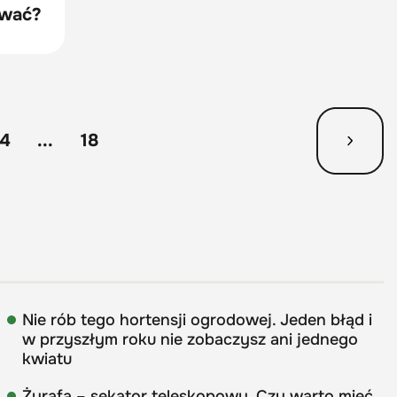
ować?
14
...
18
Nie rób tego hortensji ogrodowej. Jeden błąd i
w przyszłym roku nie zobaczysz ani jednego
kwiatu
Żyrafa – sekator teleskopowy. Czy warto mieć