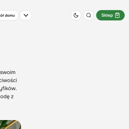
Sklep
ół domu
w swoim
ciwości
yfików.
godę z