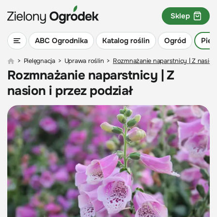
Sklep
ABC Ogrodnika
Katalog roślin
Ogród
Piel
>
Pielęgnacja
>
Uprawa roślin
>
Rozmnażanie naparstnicy | Z nasion 
Rozmnażanie naparstnicy | Z
nasion i przez podział