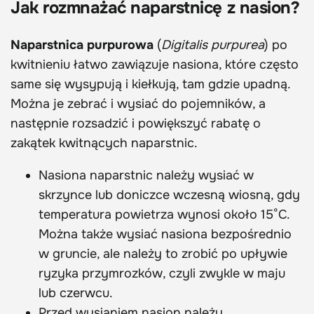
Jak rozmnażać naparstnicę z nasion?
Naparstnica purpurowa
(
Digitalis purpurea
) po
kwitnieniu łatwo zawiązuje nasiona, które często
same się wysypują i kiełkują, tam gdzie upadną.
Można je zebrać i wysiać do pojemników, a
następnie rozsadzić i powiększyć rabatę o
zakątek kwitnących naparstnic.
Nasiona naparstnic należy wysiać w
skrzynce lub doniczce wczesną wiosną, gdy
temperatura powietrza wynosi około 15°C.
Można także wysiać nasiona bezpośrednio
w gruncie, ale należy to zrobić po upływie
ryzyka przymrozków, czyli zwykle w maju
lub czerwcu.
Przed wysianiem nasion należy