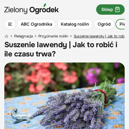
Sklep
ABC Ogrodnika
Katalog roślin
Ogród
Piel
>
Pielęgnacja
>
Przycinanie roślin
>
Suszenie lawendy | Jak to robić i
Suszenie lawendy | Jak to robić i
ile czasu trwa?