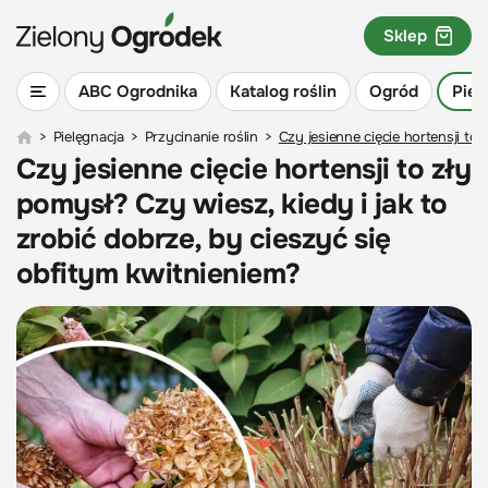
Sklep
ABC Ogrodnika
Katalog roślin
Ogród
Piel
>
Pielęgnacja
>
Przycinanie roślin
>
Czy jesienne cięcie hortensji to
Czy jesienne cięcie hortensji to zły
pomysł? Czy wiesz, kiedy i jak to
zrobić dobrze, by cieszyć się
obfitym kwitnieniem?