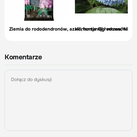
Ziemia do rododendronów, azalii, hortensji i wrzosów - 20
Hortensja Ogrodowa 'Nikko 
Komentarze