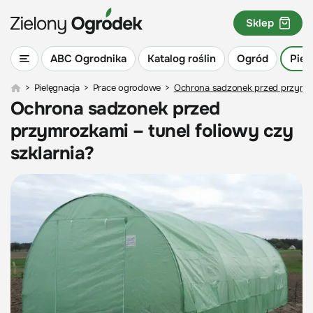
Sklep
ABC Ogrodnika
Katalog roślin
Ogród
Piel
>
Pielęgnacja
>
Prace ogrodowe
>
Ochrona sadzonek przed przymroz
Ochrona sadzonek przed
przymrozkami – tunel foliowy czy
szklarnia?