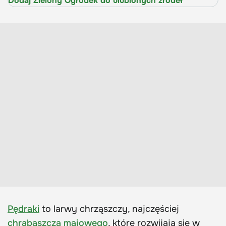
Dodaj Zielony Ogródek do ulubionych źródeł
Pędraki
to larwy chrząszczy, najczęściej
chrabąszcza majowego
, które rozwijają się w