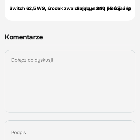
Switch 62,5 WG, środek zwalczający szarą pleśń i antrakn
Emulpar 940 EC tuja i iglaki 
Komentarze