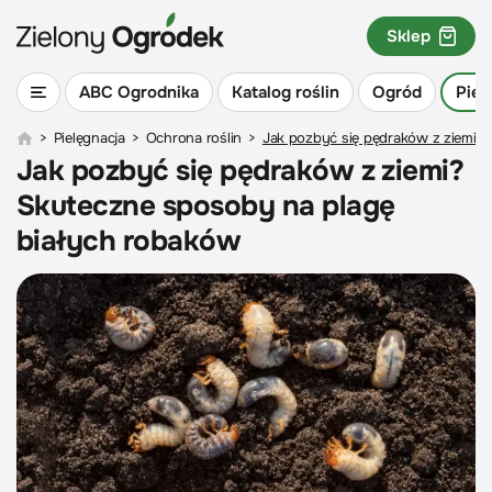
Sklep
ABC Ogrodnika
Katalog roślin
Ogród
Piel
>
Pielęgnacja
>
Ochrona roślin
>
Jak pozbyć się pędraków z ziemi?
Jak pozbyć się pędraków z ziemi?
Skuteczne sposoby na plagę
białych robaków