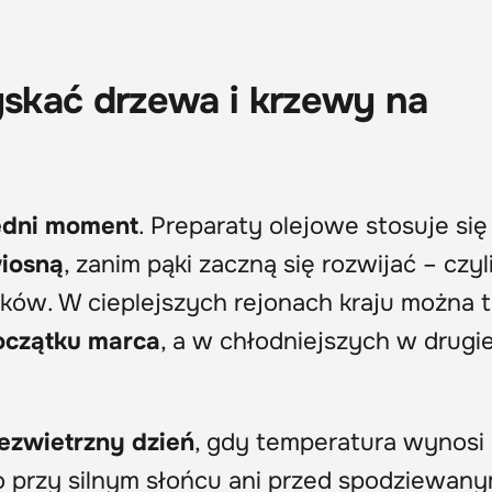
ryskać drzewa i krzewy na
dni moment
. Preparaty olejowe stosuje si
wiosną
, zanim pąki zaczną się rozwijać – czyl
ków. W cieplejszych rejonach kraju można 
oczątku marca
, a w chłodniejszych w drugie
ezwietrzny dzień
, gdy temperatura wynosi
go przy silnym słońcu ani przed spodziewan