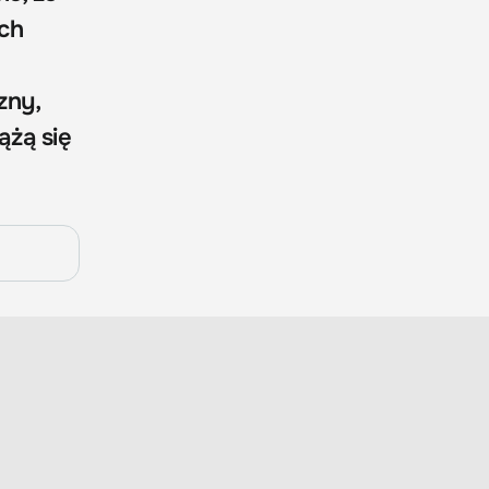
ych
zny,
ążą się