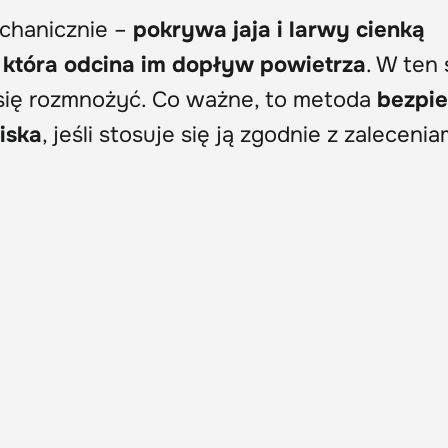
chanicznie –
pokrywa jaja i larwy cienką
, która odcina im dopływ powietrza
. W ten
ą się rozmnożyć. Co ważne, to metoda
bezpi
wiska
, jeśli stosuje się ją zgodnie z zalecenia