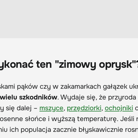
ykonać ten "zimowy oprysk"
uskami pąków czy w zakamarkach gałązek uk
 wielu szkodników
. Wydaje się, że przyroda 
y się dalej –
mszyce
,
przędziorki
,
ochojniki
c
osenne słońce i wyższą temperaturę. Jeśli n
niu ich populacja zacznie błyskawicznie ros