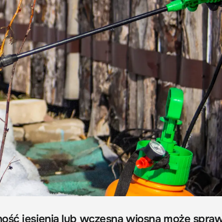
ość jesienią lub wczesną wiosną może spraw