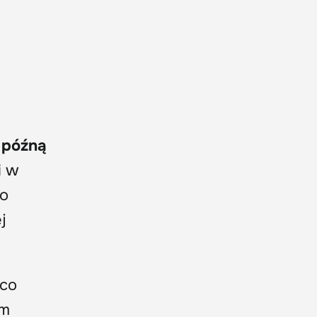
ę
późną
i w
to
j
 co
ym