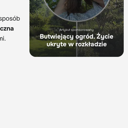
 sposób
eczna
Artykuł sponsorowany
Butwiejący ogród. Życie
mi.
ukryte w rozkładzie