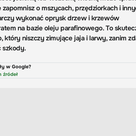
 zapomnisz o mszycach, przędziorkach i inn
arczy wykonać oprysk drzew i krzewów
tem na bazie oleju parafinowego. To skutec
 który niszczy zimujące jaja i larwy, zanim zd
ć szkody.
uły w Google?
h źródeł