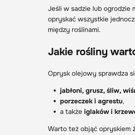
Jeśli w sadzie lub ogrodzie
opryskać wszystkie jednoc
między roślinami.
Jakie rośliny war
Oprysk olejowy sprawdza s
jabłoni, grusz, śliw, wiś
porzeczek i agrestu
,
a także
iglaków i krze
Warto też objąć opryskiem ż