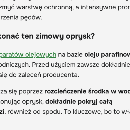
myć warstwę ochronną, a intensywne pro
rzenia pędów.
konać ten zimowy oprysk?
paratów olejowych
na bazie
oleju parafin
odniczych. Przed użyciem zawsze dokładni
 się do zaleceń producenta.
dza się poprzez
rozcieńczenie środka w wo
onując oprysk,
dokładnie pokryj całą
zi
, również od spodu. To kluczowe, bo to wł