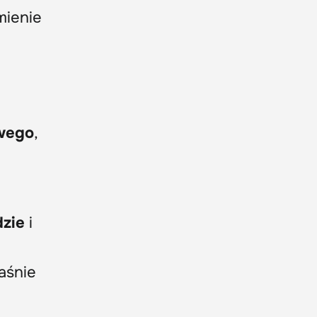
mienie
owego
,
e
dzie
i
aśnie