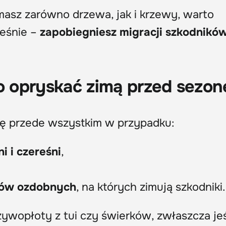
 masz zarówno drzewa, jak i krzewy, warto
ześnie –
zapobiegniesz migracji szkodnikó
to opryskać zimą przed sezo
ię przede wszystkim w przypadku:
ni i czereśni
,
wów ozdobnych
, na których zimują szkodniki.
ywopłoty z tui czy świerków, zwłaszcza jeś