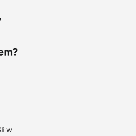
w
nem?
li w