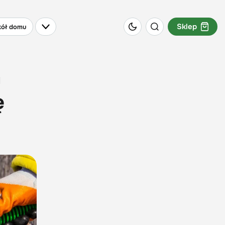
Sklep
ół domu
m
ę