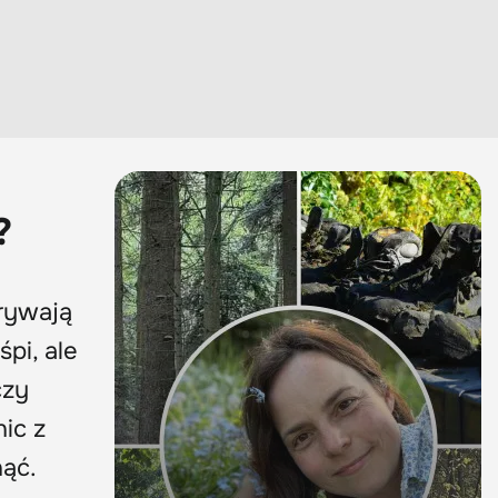
?
rywają
śpi, ale
zy
ic z
nąć.