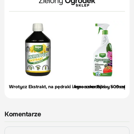
Wrotycz Ekstrakt, na pędraki i inne szkodniki – 500 ml
Agrocover Spray – mszyce, p
Komentarze