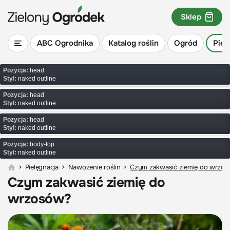
Sklep
ABC Ogrodnika
Katalog roślin
Ogród
Piel
Pozycja:
head
Styl:
naked outline
Pozycja:
head
Styl:
naked outline
Pozycja:
head
Styl:
naked outline
Pozycja:
body-top
Styl:
naked outline
>
Pielęgnacja
>
Nawożenie roślin
>
Czym zakwasić ziemię do wrzo
Czym zakwasić ziemię do
wrzosów?