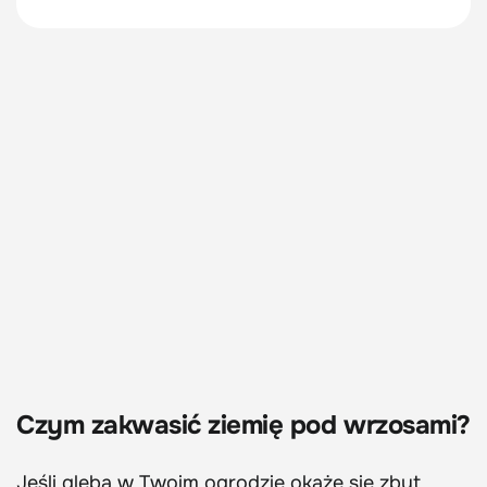
Czym zakwasić ziemię pod wrzosami?
Jeśli gleba w Twoim ogrodzie okaże się zbyt